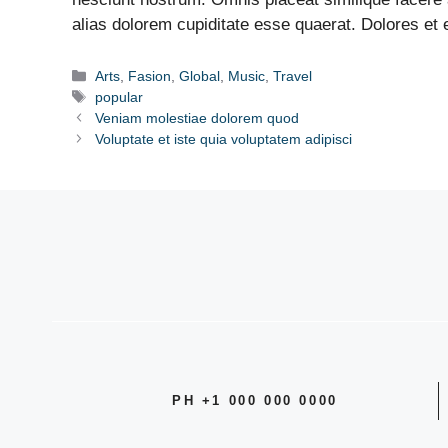
alias dolorem cupiditate esse quaerat. Dolores e
Categories
Arts
,
Fasion
,
Global
,
Music
,
Travel
Tags
popular
Veniam molestiae dolorem quod
Voluptate et iste quia voluptatem adipisci
PH +1 000 000 0000